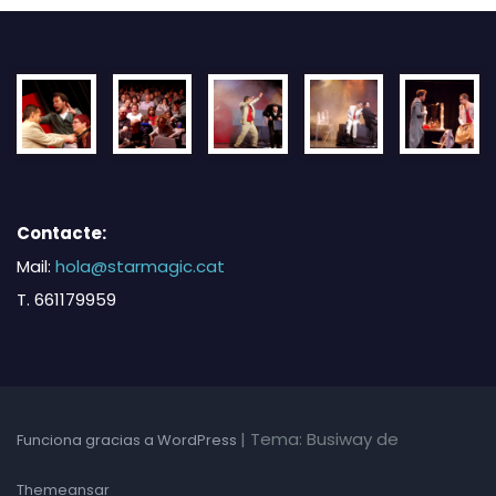
Contacte:
Mail:
hola@starmagic.cat
T. 661179959
|
Tema: Busiway de
Funciona gracias a WordPress
Themeansar